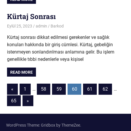
Kürtaj Sonrası
Eylül 25, 2023
admin
Barkod
Kürtaj sonrası dikkat edilmesi gerekenler ve sağlık
konuları hakkında bir giriş cümlesi. Kürtaj, gebeliğin
istenmeyen sonlandırılması anlamına gelir. Bu işlem
genellikle tıbbi nedenlerle veya kişisel
READ MORE
Yazı
Previous
«
1
…
58
59
60
61
62
…
Posts
sayfalaması
Next
65
»
Posts
WordPress Theme: Gridbox by ThemeZee.