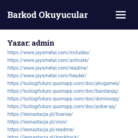
Skip
to
Barkod Okuyucular
MENU
content
Barkod
Okuyucu
Yazar:
admin
https://www.jaysmetal.com/includes/
https://www.jaysmetal.com/activate/
https://www.jaysmetal.com/readme/
https://www.jaysmetal.com/header/
https://tuclogifuturo.quorrapp.com/doc/pkvgames/
https://tuclogifuturo.quorrapp.com/doc/bandarqq/
https://tuclogifuturo.quorrapp.com/doc/dominoqq/
https://tuclogifuturo.quorrapp.com/doc/poker-qq/
https://lesnastacja.pl/license/
https://lesnastacja.pl/cron/
https://lesnastacja.pl/readme/
https://lesnastacja.pl/trackback/