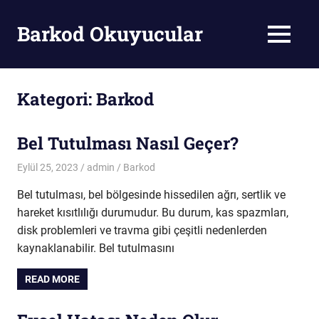
Skip
to
Barkod Okuyucular
MENU
content
Barkod
Okuyucu
Kategori:
Barkod
Bel Tutulması Nasıl Geçer?
Eylül 25, 2023
admin
Barkod
Bel tutulması, bel bölgesinde hissedilen ağrı, sertlik ve
hareket kısıtlılığı durumudur. Bu durum, kas spazmları,
disk problemleri ve travma gibi çeşitli nedenlerden
kaynaklanabilir. Bel tutulmasını
READ MORE