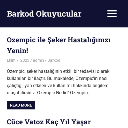
Skip
to
Barkod Okuyucular
MENU
content
Barkod
Okuyucu
Ozempic ile Şeker Hastalığınızı
Yenin!
Ekim 7, 2023
admin
Barkod
Ozempic, şeker hastalığının etkili bir tedavisi olarak
kullanılan bir ilaçtır. Bu makalede, Ozempic’in nasıl
çalıştığı, yan etkileri ve kullanımı hakkında bilgilere
ulaşabilirsiniz. Ozempic Nedir? Ozempic,
READ MORE
Cüce Vatoz Kaç Yıl Yaşar