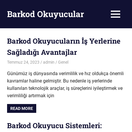
Skip
to
Barkod Okuyucular
MENU
content
Barkod
Okuyucu
Barkod Okuyucuların İş Yerlerine
Sağladığı Avantajlar
Temmuz 24, 2023
admin
Genel
Günümüz iş dünyasında verimlilik ve hız oldukça önemli
kavramlar haline gelmiştir. Bu nedenle iş yerlerinde
kullanılan teknolojik araçlar, iş süreçlerini iyileştirmek ve
verimliliği artırmak için
READ MORE
Barkod Okuyucu Sistemleri: