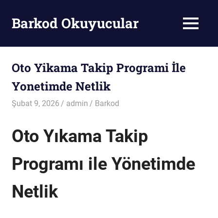
Skip
to
Barkod Okuyucular
MENU
content
Barkod
Okuyucu
Oto Yikama Takip Programi İle
Yonetimde Netlik
Şubat 9, 2026
admin
Barkod
Oto Yıkama Takip
Programı ile Yönetimde
Netlik