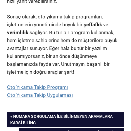
hızlı yanıt verebilirsiniz.
Sonuç olarak, oto yıkama takip programları,
işletmelerin yönetiminde büyük bir
şeffaflık
ve
verimlilik
sağlıyor. Bu tür bir program kullanmak,
hem işletme sahiplerine hem de müşterilere büyük
avantajlar sunuyor. Eğer hala bu tür bir yazılım
kullanmıyorsanız, bir an önce düşünmeye
başlamanızda fayda var. Unutmayın, başarılı bir
işletme için doğru araçlar şart!
Oto Yıkama Takip Programı
Oto Yıkama Takip Uygulaması
Yazı
PREVIOUS
NUMARA SORGULAMA İLE BILINMEYEN ARAMALARA
POST:
KARSI BILINC
gezinmesi