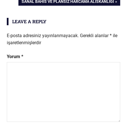
NEXT
SANAL BAHIS VE PLANSIZ HARCAMA ALISKANLIGI
POST:
LEAVE A REPLY
E-posta adresiniz yayınlanmayacak.
Gerekli alanlar
*
ile
işaretlenmişlerdir
Yorum
*