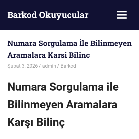
Skip
to
Barkod Okuyucular
MENU
content
Barkod
Okuyucu
Numara Sorgulama İle Bilinmeyen
Aramalara Karsi Bilinc
Şubat 3, 2026
admin
Barkod
Numara Sorgulama ile
Bilinmeyen Aramalara
Karşı Bilinç