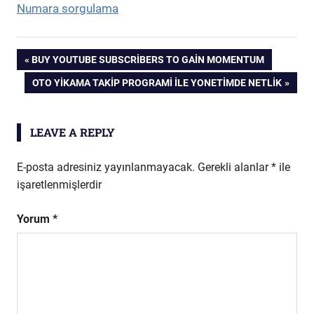
Numara sorgulama
Yazı
PREVIOUS
BUY YOUTUBE SUBSCRIBERS TO GAIN MOMENTUM
POST:
NEXT
OTO YIKAMA TAKIP PROGRAMI İLE YONETIMDE NETLIK
gezinmesi
POST:
LEAVE A REPLY
E-posta adresiniz yayınlanmayacak.
Gerekli alanlar
*
ile
işaretlenmişlerdir
Yorum
*