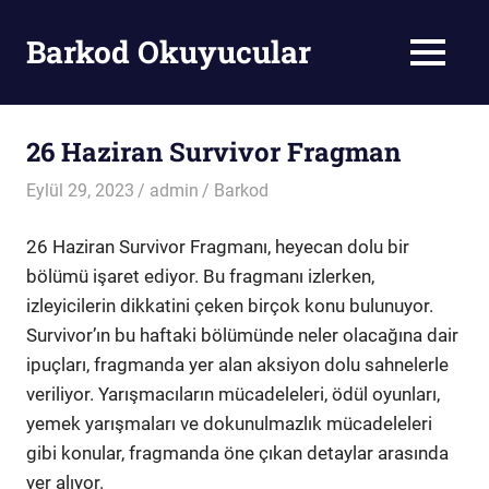
Skip
to
Barkod Okuyucular
MENU
content
Barkod
Okuyucu
26 Haziran Survivor Fragman
Eylül 29, 2023
admin
Barkod
26 Haziran Survivor Fragmanı, heyecan dolu bir
bölümü işaret ediyor. Bu fragmanı izlerken,
izleyicilerin dikkatini çeken birçok konu bulunuyor.
Survivor’ın bu haftaki bölümünde neler olacağına dair
ipuçları, fragmanda yer alan aksiyon dolu sahnelerle
veriliyor. Yarışmacıların mücadeleleri, ödül oyunları,
yemek yarışmaları ve dokunulmazlık mücadeleleri
gibi konular, fragmanda öne çıkan detaylar arasında
yer alıyor.