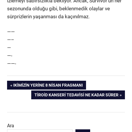
izlemeyi sabırsızlıkla bekliyor. Ancak, Survivor’un her
sezonunda olduğu gibi, beklenmedik olaylar ve
sürprizlerin yaşanması da kaçınılmaz.
——
—–
—
—-
——-
Yazı
PREVIOUS
IKIMIZIN YERINE 8 NISAN FRAGMANI
POST:
NEXT
TIROID KANSERI TEDAVISI NE KADAR SÜRER
gezinmesi
POST:
Ara