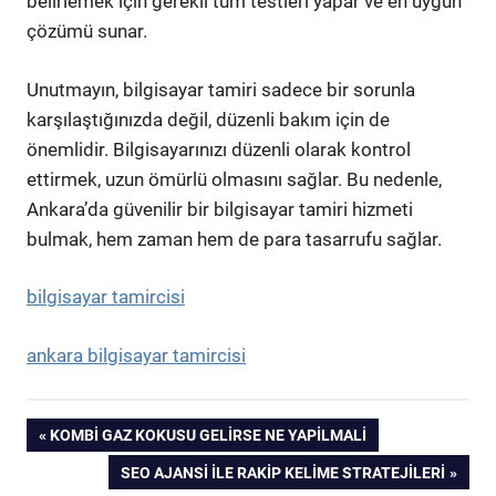
belirlemek için gerekli tüm testleri yapar ve en uygun
çözümü sunar.
Unutmayın, bilgisayar tamiri sadece bir sorunla
karşılaştığınızda değil, düzenli bakım için de
önemlidir. Bilgisayarınızı düzenli olarak kontrol
ettirmek, uzun ömürlü olmasını sağlar. Bu nedenle,
Ankara’da güvenilir bir bilgisayar tamiri hizmeti
bulmak, hem zaman hem de para tasarrufu sağlar.
bilgisayar tamircisi
ankara bilgisayar tamircisi
Yazı
PREVIOUS
KOMBI GAZ KOKUSU GELIRSE NE YAPILMALI
POST:
NEXT
SEO AJANSI İLE RAKIP KELIME STRATEJILERI
gezinmesi
POST: