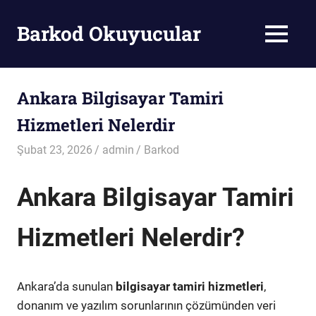
Skip
to
Barkod Okuyucular
MENU
content
Barkod
Okuyucu
Ankara Bilgisayar Tamiri
Hizmetleri Nelerdir
Şubat 23, 2026
admin
Barkod
Ankara Bilgisayar Tamiri
Hizmetleri Nelerdir?
Ankara’da sunulan
bilgisayar tamiri hizmetleri
,
donanım ve yazılım sorunlarının çözümünden veri