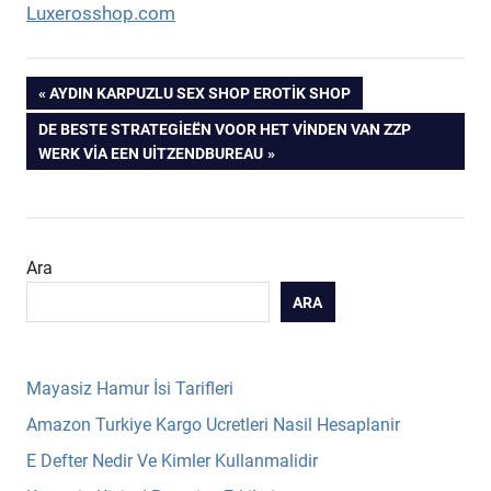
Luxerosshop.com
Yazı
PREVIOUS
AYDIN KARPUZLU SEX SHOP EROTIK SHOP
POST:
NEXT
DE BESTE STRATEGIEËN VOOR HET VINDEN VAN ZZP
gezinmesi
POST:
WERK VIA EEN UITZENDBUREAU
Ara
ARA
Mayasiz Hamur İsi Tarifleri
Amazon Turkiye Kargo Ucretleri Nasil Hesaplanir
E Defter Nedir Ve Kimler Kullanmalidir