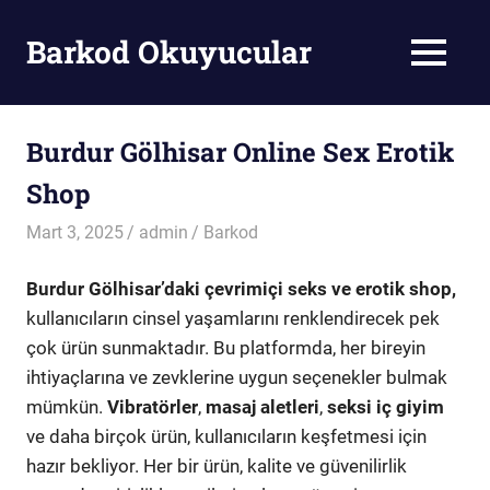
Skip
to
Barkod Okuyucular
MENU
content
Barkod
Okuyucu
Burdur Gölhisar Online Sex Erotik
Shop
Mart 3, 2025
admin
Barkod
Burdur Gölhisar’daki çevrimiçi seks ve erotik shop,
kullanıcıların cinsel yaşamlarını renklendirecek pek
çok ürün sunmaktadır. Bu platformda, her bireyin
ihtiyaçlarına ve zevklerine uygun seçenekler bulmak
mümkün.
Vibratörler
,
masaj aletleri
,
seksi iç giyim
ve daha birçok ürün, kullanıcıların keşfetmesi için
hazır bekliyor. Her bir ürün, kalite ve güvenilirlik