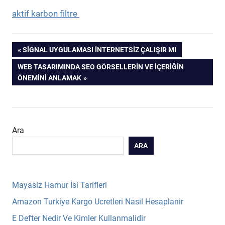
aktif karbon filtre
Yazı
PREVIOUS
SIGNAL UYGULAMASI INTERNETSIZ ÇALIŞIR MI
POST:
NEXT
WEB TASARIMINDA SEO GÖRSELLERIN VE İÇERIĞIN
gezinmesi
POST:
ÖNEMINI ANLAMAK
Ara
ARA
Mayasiz Hamur İsi Tarifleri
Amazon Turkiye Kargo Ucretleri Nasil Hesaplanir
E Defter Nedir Ve Kimler Kullanmalidir