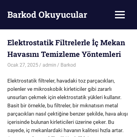
Skip
to
Barkod Okuyucular
MENU
content
Barkod
Okuyucu
Elektrostatik Filtrelerle İç Mekan
Havasını Temizleme Yöntemleri
Ocak 27, 2025
admin
Barkod
Elektrostatik filtreler, havadaki toz parçacıkları,
polenler ve mikroskobik kirleticiler gibi zararlı
unsurları çekmek için elektrostatik yükleri kullanır.
Basit bir örnekle, bu filtreler, bir mıknatısın metal
parçacıkları nasıl çektiğine benzer şekilde, hava akışı
içerisinde bulunan kirleticileri üzerine çeker. Bu
sayede, iç mekanlardaki havanın kalitesi hızla artar.