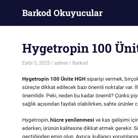
Skip
Barkod Okuyucular
to
content
Barkod
Okuyucu
Hygetropin 100 Üni
Eylül 5, 2025
admin
Barkod
Hygetropin 100 Ünite HGH
siparişi vermek, birçok 
süreçte dikkat edilecek bazı önemli noktalar var. İ
önemlidir. Peki, neden bu kadar önemli? Çünkü piy
sağlık açısından faydalı olabilirken, sahte ürünler ci
Hygetropin,
hücre yenilenmesi
ve kas gelişimi iç
ederken, ürünün kalitesine dikkat etmek gerekir. 
geçtiğinden emin olun. Ayrıca, kullanıcı yorumlarını