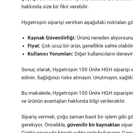
hakkında size bir fikir verebilir.
Hygetropin siparişi verirken aşağıdaki noktaları g
Kaynak Güvenilirliği:
Ürünü nereden alıyorsunuz
Fiyat:
Çok ucuz bir ürün, genellikle sahte olabilir
Kullanıcı Yorumları:
Diğer kullanıcıların deneyi
Sonuç olarak, Hygetropin 100 Ünite HGH siparişi ver
edinin. Sağlığınızı riske atmayın. Unutmayın, sağlık
Bu makalede, Hygetropin 100 Ünite HGH siparişinin
ve ürünün avantajları hakkında bilgi verilecektir.
Sipariş vermek, çoğu zaman basit bir işlem gibi g
gerekiyor. Öncelikle,
güvenilir bir kaynaktan
sipar
Çünkü piyasada birçok sahte ürün bulunuyor. Gerçe