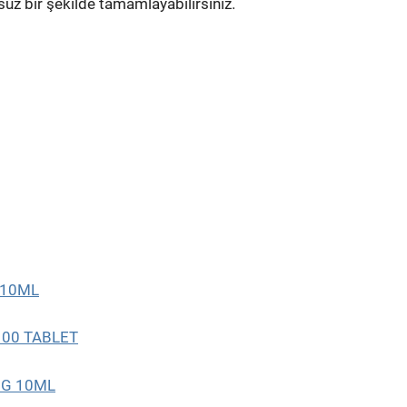
suz bir şekilde tamamlayabilirsiniz.
 10ML
100 TABLET
0MG 10ML