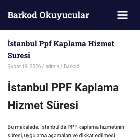
Skip
to
Barkod Okuyucular
MENU
content
Barkod
Okuyucu
İstanbul Ppf Kaplama Hizmet
Suresi
Şubat 19, 2026
admin
Barkod
İstanbul PPF Kaplama
Hizmet Süresi
Bu makalede, İstanbul’da PPF kaplama hizmetinin
süresi, uygulama aşamaları ve dikkat edilmesi