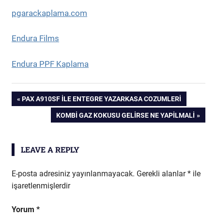
pgarackaplama.com
Endura Films
Endura PPF Kaplama
Yazı
PREVIOUS
PAX A910SF İLE ENTEGRE YAZARKASA COZUMLERI
POST:
NEXT
KOMBI GAZ KOKUSU GELIRSE NE YAPILMALI
gezinmesi
POST:
LEAVE A REPLY
E-posta adresiniz yayınlanmayacak.
Gerekli alanlar
*
ile
işaretlenmişlerdir
Yorum
*