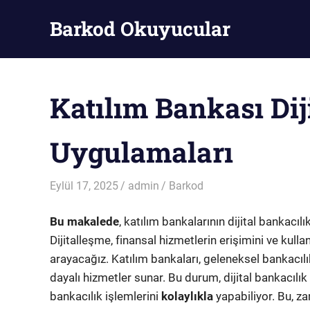
Skip
Barkod Okuyucular
to
content
Barkod
Okuyucu
Katılım Bankası Dij
Uygulamaları
Eylül 17, 2025
admin
Barkod
Bu makalede
, katılım bankalarının dijital bankac
Dijitalleşme, finansal hizmetlerin erişimini ve kull
arayacağız. Katılım bankaları, geleneksel bankacılı
dayalı hizmetler sunar. Bu durum, dijital bankacılık 
bankacılık işlemlerini
kolaylıkla
yapabiliyor. Bu, za