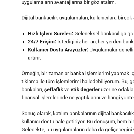
uygulamaların avantajlarına bir göz atalım.
Dijital bankacılık uygulamaları, kullanıcılara birçok
Hızlı İşlem Süreleri:
Geleneksel bankacılığa göre
24/7 Erişim:
İstediğiniz her an, her yerden bankac
Kullanıcı Dostu Arayüzler:
Uygulamalar genellikl
artırır.
Örneğin, bir zamanlar banka işlemlerimi yapmak iç
tıklama ile tüm işlemlerimi halledebiliyorum. Bu, ge
bankaları,
şeffaflık
ve
etik değerler
üzerine odaklana
finansal işlemlerinde ne yaptıklarını ve hangi yönte
Sonuç olarak, katılım bankalarının dijital bankacılık
kullanıcı dostu hale getiriyor. Bu dönüşüm, hem bir
Gelecekte, bu uygulamaların daha da gelişeceğini v