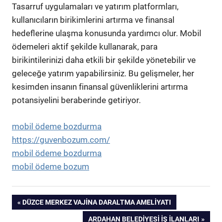
Tasarruf uygulamaları ve yatırım platformları,
kullanıcıların birikimlerini artırma ve finansal
hedeflerine ulaşma konusunda yardımcı olur. Mobil
ödemeleri aktif şekilde kullanarak, para
birikintilerinizi daha etkili bir şekilde yönetebilir ve
geleceğe yatırım yapabilirsiniz. Bu gelişmeler, her
kesimden insanın finansal güvenliklerini artırma
potansiyelini beraberinde getiriyor.
mobil ödeme bozdurma
https://guvenbozum.com/
mobil ödeme bozdurma
mobil ödeme bozum
Yazı
PREVIOUS
DÜZCE MERKEZ VAJINA DARALTMA AMELIYATI
POST:
NEXT
ARDAHAN BELEDIYESI İŞ İLANLARI