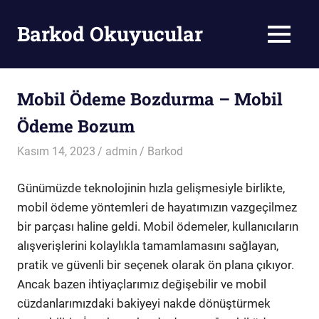
Skip
to
Barkod Okuyucular
MENU
content
Barkod
Okuyucu
Mobil Ödeme Bozdurma – Mobil
Ödeme Bozum
Kasım 14, 2023
admin
Barkod
Günümüzde teknolojinin hızla gelişmesiyle birlikte,
mobil ödeme yöntemleri de hayatımızın vazgeçilmez
bir parçası haline geldi. Mobil ödemeler, kullanıcıların
alışverişlerini kolaylıkla tamamlamasını sağlayan,
pratik ve güvenli bir seçenek olarak ön plana çıkıyor.
Ancak bazen ihtiyaçlarımız değişebilir ve mobil
cüzdanlarımızdaki bakiyeyi nakde dönüştürmek