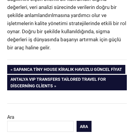
değerleri, veri analizi sürecinde verilerin doğru bir
şekilde anlamlandırılmasına yardımcı olur ve
işletmelerin kalite yönetimi stratejilerinde etkili bir rol
oynar. Doğru bir şekilde kullanıldığında, sigma
değerleri iş dünyasında başarıyı artırmak için güçlü
bir araç haline gelir.
Yazı
PREVIOUS
SAPANCA TINY HOUSE KIRALIK HAVUZLU GÜNCEL FIYAT
POST:
NEXT
ANTALYA VIP TRANSFERS TAILORED TRAVEL FOR
gezinmesi
POST:
DISCERNING CLIENTS
Ara
ARA