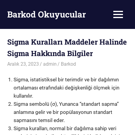
Skip
to
Barkod Okuyucular
MENU
content
Barkod
Okuyucu
Sigma Kuralları Maddeler Halinde
Sigma Hakkında Bilgiler
Aralık 23, 2023
admin
Barkod
Sigma, istatistiksel bir terimdir ve bir dağılımın
ortalaması etrafındaki değişkenliği ölçmek için
kullanılır.
Sigma sembolü (σ), Yunanca “standart sapma”
anlamına gelir ve bir popülasyonun standart
sapmasını temsil eder.
Sigma kuralları, normal bir dağılıma sahip veri