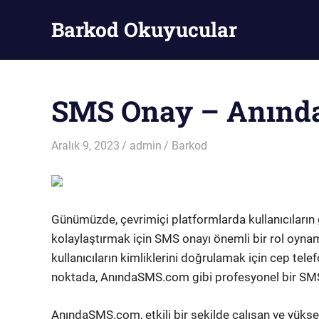
Skip
Barkod Okuyucular
to
content
Barkod
Okuyucu
SMS Onay – Anın
Aralık 9, 2023
admin
Barkod
Günümüzde, çevrimiçi platformlarda kullanıcıların
kolaylaştırmak için SMS onayı önemli bir rol oynam
kullanıcıların kimliklerini doğrulamak için cep tel
noktada, AnındaSMS.com gibi profesyonel bir SMS 
AnındaSMS.com, etkili bir şekilde çalışan ve yüks