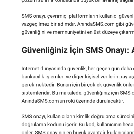
çözüm sunma konusunda büyük bir avantaj sağlar
SMS onayı, çevrimiçi platformların kullanıcı güvenl
vazgeçilmez bir adımdır. AnındaSMS.com gibi güvenili
güvenliğini ve memnuniyetini en üst düzeye çıkarma
Güvenliğiniz İçin SMS Onayı
İnternet dünyasında güvenlik, her geçen gün daha d
bankacılık işlemleri ve diğer kişisel verilerin payl
gerekmektedir. Bunun için birçok ek güvenlik önl
sistemleridir. Bu makalede, güvenliğiniz için SMS
AnındaSMS.com'un rolü üzerinde durulacaktır.
SMS onayı, kullanıcıların kimlik doğrulama sürecin
doğrulama kodunu içerir. Bu kod, kullanıcının hesa
önler. SMS onayının en büyük avantajı, kullanıcılar