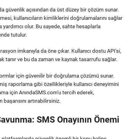
güvenlik açısından da üst düzey bir çözüm sunar.
si, kullanıcıların kimliklerini doğrulamalarını sağlar
a yardımcı olur. Bu sayede, sahte hesaplarla
ende tutulur.
yon imkanıyla da öne çıkar. Kullanıcı dostu API'si,
nak tanır ve bu da zaman ve kaynak tasarrufu sağlar.
rmlar için güvenilir bir doğrulama çözümü sunar.
miş raporlama gibi özellikleriyle kullanıcı deneyimini
rulama için AnındaSMS.com'u tercih ederek,
 başarısını artırabilirsiniz.
 Savunma: SMS Onayının Önemi
tal platformlarda güvenlik önemli bir konu haline