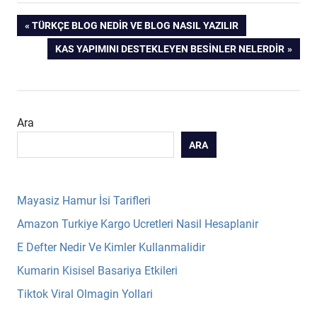
Yazı
PREVIOUS
TÜRKÇE BLOG NEDIR VE BLOG NASIL YAZILIR
POST:
NEXT
KAS YAPIMINI DESTEKLEYEN BESINLER NELERDIR
gezinmesi
POST:
Ara
ARA
Mayasiz Hamur İsi Tarifleri
Amazon Turkiye Kargo Ucretleri Nasil Hesaplanir
E Defter Nedir Ve Kimler Kullanmalidir
Kumarin Kisisel Basariya Etkileri
Tiktok Viral Olmagin Yollari