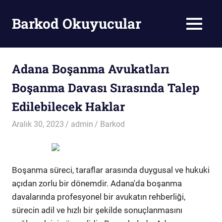
Skip
to
Barkod Okuyucular
MENU
content
Barkod
Okuyucu
Adana Boşanma Avukatları
Boşanma Davası Sırasında Talep
Edilebilecek Haklar
Aralık 30, 2023
admin
Barkod
Boşanma süreci, taraflar arasında duygusal ve hukuki
açıdan zorlu bir dönemdir. Adana'da boşanma
davalarında profesyonel bir avukatın rehberliği,
sürecin adil ve hızlı bir şekilde sonuçlanmasını