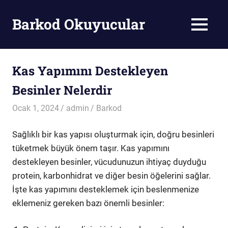
Skip
to
Barkod Okuyucular
MENU
content
Barkod
Okuyucu
Kas Yapımını Destekleyen
Besinler Nelerdir
Ocak 1, 2024
admin
Barkod
Sağlıklı bir kas yapısı oluşturmak için, doğru besinleri
tüketmek büyük önem taşır. Kas yapımını
destekleyen besinler, vücudunuzun ihtiyaç duyduğu
protein, karbonhidrat ve diğer besin öğelerini sağlar.
İşte kas yapımını desteklemek için beslenmenize
eklemeniz gereken bazı önemli besinler: