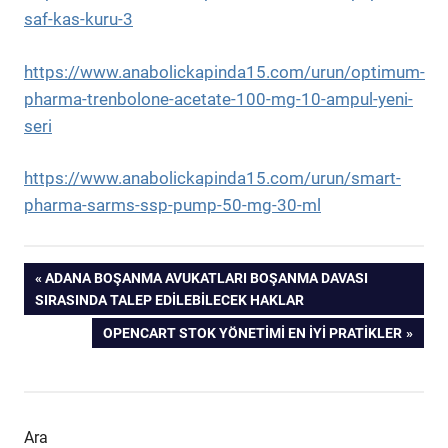
saf-kas-kuru-3
https://www.anabolickapinda15.com/urun/optimum-
pharma-trenbolone-acetate-100-mg-10-ampul-yeni-
seri
https://www.anabolickapinda15.com/urun/smart-
pharma-sarms-ssp-pump-50-mg-30-ml
Yazı
PREVIOUS
ADANA BOŞANMA AVUKATLARI BOŞANMA DAVASI
POST:
SIRASINDA TALEP EDILEBILECEK HAKLAR
gezinmesi
NEXT
OPENCART STOK YÖNETIMI EN İYI PRATIKLER
POST:
Ara