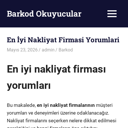
Skip
to
Barkod Okuyucular
MENU
content
Barkod
Okuyucu
En İyi Nakliyat Firmasi Yorumlari
Mayıs 23, 2026
admin
Barkod
En iyi nakliyat firması
yorumları
Bu makalede,
en iyi nakliyat firmalarının
müşteri
yorumları ve deneyimleri üzerine odaklanacağız.
Nakliyat firmalarını seçerken nelere dikkat edilmesi