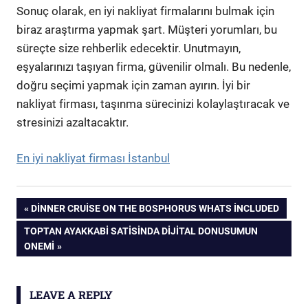
Sonuç olarak, en iyi nakliyat firmalarını bulmak için
biraz araştırma yapmak şart. Müşteri yorumları, bu
süreçte size rehberlik edecektir. Unutmayın,
eşyalarınızı taşıyan firma, güvenilir olmalı. Bu nedenle,
doğru seçimi yapmak için zaman ayırın. İyi bir
nakliyat firması, taşınma sürecinizi kolaylaştıracak ve
stresinizi azaltacaktır.
En iyi nakliyat firması İstanbul
Yazı
PREVIOUS
DINNER CRUISE ON THE BOSPHORUS WHATS İNCLUDED
POST:
NEXT
TOPTAN AYAKKABI SATISINDA DIJITAL DONUSUMUN
gezinmesi
POST:
ONEMI
LEAVE A REPLY