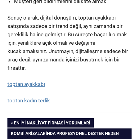
Müşteri geri bildirimlerini dikkate almak
Sonuç olarak, dijital dönüşüm, toptan ayakkabı
satışında sadece bir trend değil, aynı zamanda bir
gereklilik haline gelmiştir. Bu süreçte başarılı olmak
için, yeniliklere açık olmalı ve değişimi
kucaklamalısınız. Unutmayın, dijitalleşme sadece bir
araç değil, aynı zamanda işinizi büyütmek için bir
fırsattır.
toptan ayakkabı
toptan kadın terlik
Yazı
PREVIOUS
EN İYI NAKLIYAT FIRMASI YORUMLARI
POST:
NEXT
KOMBI ARIZALARINDA PROFESYONEL DESTEK NEDEN
gezinmesi