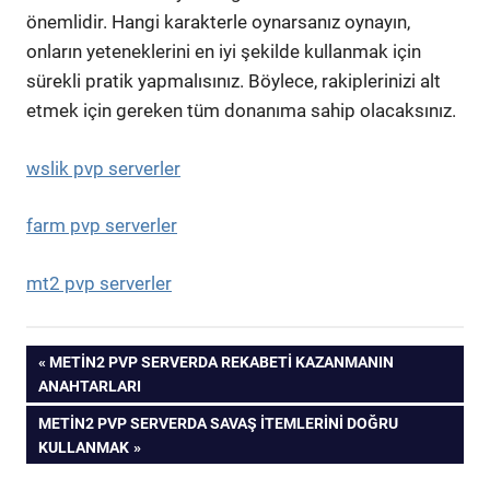
önemlidir. Hangi karakterle oynarsanız oynayın,
onların yeteneklerini en iyi şekilde kullanmak için
sürekli pratik yapmalısınız. Böylece, rakiplerinizi alt
etmek için gereken tüm donanıma sahip olacaksınız.
wslik pvp serverler
farm pvp serverler
mt2 pvp serverler
Yazı
PREVIOUS
METIN2 PVP SERVERDA REKABETI KAZANMANIN
POST:
ANAHTARLARI
gezinmesi
NEXT
METIN2 PVP SERVERDA SAVAŞ İTEMLERINI DOĞRU
POST:
KULLANMAK