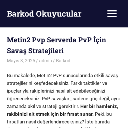
Skip
to
Barkod Okuyucular
MENU
content
Barkod
Okuyucu
Metin2 Pvp Serverda PvP İçin
Savaş Stratejileri
Mayıs 8, 2025
admin
Barkod
Bu makalede, Metin2 PvP sunucularında etkili savaş
stratejilerini keşfedeceksiniz. Farklı taktikler ve
ipuçlarıyla rakiplerinizi nasıl alt edebileceğinizi
öğreneceksiniz. PvP savaşları, sadece güç değil, aynı
zamanda akıl ve strateji gerektirir.
Her bir hamleniz,
rakibinizi alt etmek için bir fırsat sunar.
Peki, bu
fırsatları nasıl değerlendireceksiniz? İşte burada