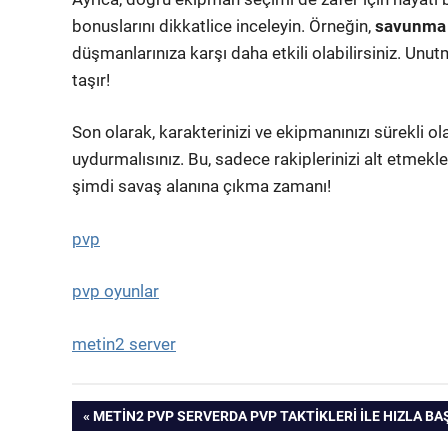
bonuslarını dikkatlice inceleyin. Örneğin,
savunma a
düşmanlarınıza karşı daha etkili olabilirsiniz. Unut
taşır!
Son olarak, karakterinizi ve ekipmanınızı sürekli 
uydurmalısınız. Bu, sadece rakiplerinizi alt etmekl
şimdi savaş alanına çıkma zamanı!
pvp
pvp oyunlar
metin2 server
Yazı
PREVIOUS
METIN2 PVP SERVERDA PVP TAKTIKLERI ILE HIZLA B
POST: