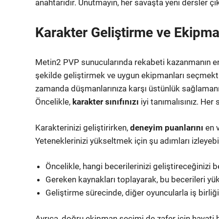
anahtarıdır. Unutmayın, her savaşta yeni dersler çı
Karakter Geliştirme ve Ekipm
Metin2 PVP sunucularında rekabeti kazanmanın en ö
şekilde geliştirmek ve uygun ekipmanları seçmektir
zamanda düşmanlarınıza karşı üstünlük sağlamanız
Öncelikle,
karakter sınıfınızı
iyi tanımalısınız. Her 
Karakterinizi geliştirirken,
deneyim puanlarını
en v
Yeteneklerinizi yükseltmek için şu adımları izleyebil
Öncelikle, hangi becerilerinizi geliştireceğinizi be
Gereken kaynakları toplayarak, bu becerileri yü
Geliştirme sürecinde, diğer oyuncularla iş birliği 
Ayrıca, doğru ekipman seçimi de zafer için hayati bi