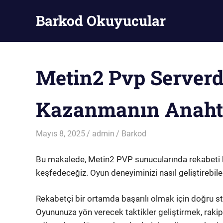
Skip
Barkod Okuyucular
to
content
Barkod
Okuyucu
Metin2 Pvp Serverd
Kazanmanın Anahta
Mayıs 8, 2025
admin
Barkod
Bu makalede, Metin2 PVP sunucularında rekabeti kaz
keşfedeceğiz. Oyun deneyiminizi nasıl geliştirebile
Rekabetçi bir ortamda başarılı olmak için doğru s
Oyununuza yön verecek taktikler geliştirmek, rakiple