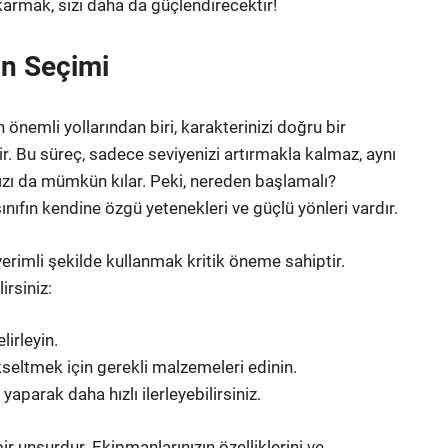
karmak, sizi daha da güçlendirecektir!
an Seçimi
nemli yollarından biri, karakterinizi doğru bir
. Bu süreç, sadece seviyenizi artırmakla kalmaz, aynı
ı da mümkün kılar. Peki, nereden başlamalı?
sınıfın kendine özgü yetenekleri ve güçlü yönleri vardır.
erimli şekilde kullanmak kritik öneme sahiptir.
irsiniz:
lirleyin.
kseltmek için gerekli malzemeleri edinin.
yaparak daha hızlı ilerleyebilirsiniz.
r unsurdur. Ekipmanlarınızın özelliklerini ve