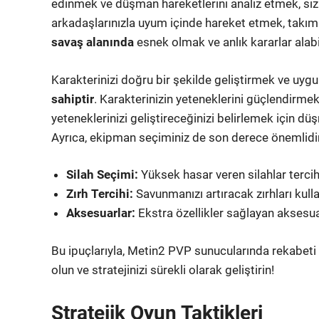
edinmek ve düşman hareketlerini analiz etmek, sizi
arkadaşlarınızla uyum içinde hareket etmek, takım
savaş alanında
esnek olmak ve anlık kararlar alabil
Karakterinizi doğru bir şekilde geliştirmek ve uyg
sahiptir
. Karakterinizin yeteneklerini güçlendirmek
yeteneklerinizi geliştireceğinizi belirlemek için d
Ayrıca, ekipman seçiminiz de son derece önemlidir
Silah Seçimi:
Yüksek hasar veren silahlar tercih
Zırh Tercihi:
Savunmanızı artıracak zırhları kulla
Aksesuarlar:
Ekstra özellikler sağlayan aksesua
Bu ipuçlarıyla, Metin2 PVP sunucularında rekabeti k
olun ve stratejinizi sürekli olarak geliştirin!
Stratejik Oyun Taktikleri